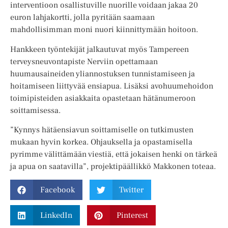
interventioon osallistuville nuorille voidaan jakaa 20
euron lahjakortti, jolla pyritään saamaan
mahdollisimman moni nuori kiinnittymään hoitoon.
Hankkeen työntekijät jalkautuvat myös Tampereen
terveysneuvontapiste Nerviin opettamaan
huumausaineiden yliannostuksen tunnistamiseen ja
hoitamiseen liittyvää ensiapua. Lisäksi avohuumehoidon
toimipisteiden asiakkaita opastetaan hätänumeroon
soittamisessa.
”Kynnys hätäensiavun soittamiselle on tutkimusten
mukaan hyvin korkea. Ohjauksella ja opastamisella
pyrimme välittämään viestiä, että jokaisen henki on tärkeä
ja apua on saatavilla”, projektipäällikkö Makkonen toteaa.
Facebook
Twitter
LinkedIn
Pinterest