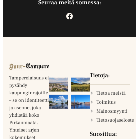
Seuraa meitä somessa:
Tietoja:
Tamperelaisuus ei
pysähdy
kaupunginrajoille
Tietoa meistä
– se on identiteetti
Toimitus
ja asenne, joka
Mainosmyynti
yhdistää koko
Tietosuojaseloste
Pirkanmaata.
Yhteiset arjen
Suosittua:
kokemukset