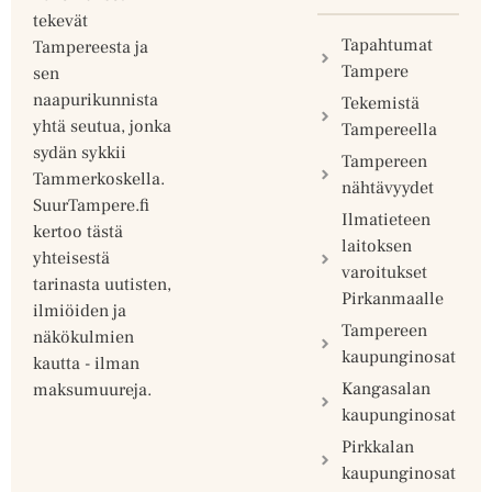
tekevät
Tapahtumat
Tampereesta ja
Tampere
sen
naapurikunnista
Tekemistä
yhtä seutua, jonka
Tampereella
sydän sykkii
Tampereen
Tammerkoskella.
nähtävyydet
SuurTampere.fi
Ilmatieteen
kertoo tästä
laitoksen
yhteisestä
varoitukset
tarinasta uutisten,
Pirkanmaalle
ilmiöiden ja
Tampereen
näkökulmien
kaupunginosat
kautta - ilman
Kangasalan
maksumuureja.
kaupunginosat
Pirkkalan
kaupunginosat