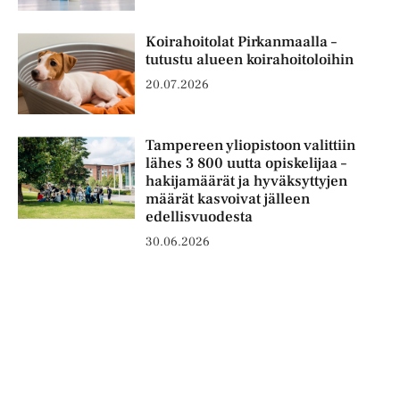
Koirahoitolat Pirkanmaalla –
tutustu alueen koirahoitoloihin
20.07.2026
Tampereen yliopistoon valittiin
lähes 3 800 uutta opiskelijaa –
hakijamäärät ja hyväksyttyjen
määrät kasvoivat jälleen
edellisvuodesta
30.06.2026