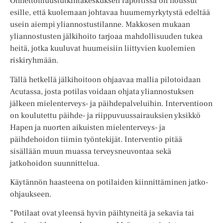
Onnettomuustutkintakeskuksen raportissa on noussut
esille, että kuolemaan johtavaa huumemyrkytystä edeltää
usein aiempi yliannostustilanne. Makkosen mukaan
yliannostusten jälkihoito tarjoaa mahdollisuuden tukea
heitä, jotka kuuluvat huumeisiin liittyvien kuolemien
riskiryhmään.
Tällä hetkellä jälkihoitoon ohjaavaa mallia pilotoidaan
Acutassa, josta potilas voidaan ohjata yliannostuksen
jälkeen mielenterveys- ja päihdepalveluihin. Interventioon
on koulutettu päihde- ja riippuvuussairauksien yksikkö
Hapen ja nuorten aikuisten mielenterveys- ja
päihdehoidon tiimin työntekijät. Interventio pitää
sisällään muun muassa terveysneuvontaa sekä
jatkohoidon suunnittelua.
Käytännön haasteena on potilaiden kiinnittäminen jatko-
ohjaukseen.
”Potilaat ovat yleensä hyvin päihtyneitä ja sekavia tai