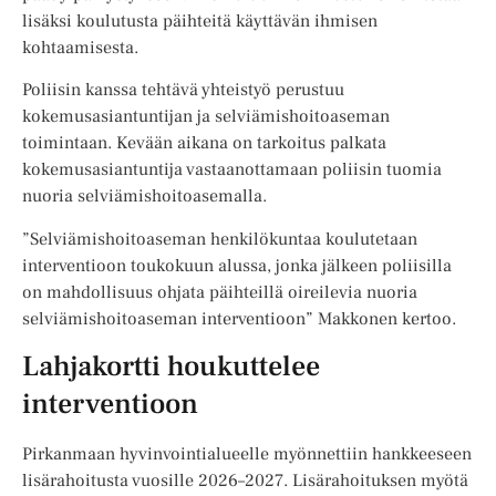
lisäksi koulutusta päihteitä käyttävän ihmisen
kohtaamisesta.
Poliisin kanssa tehtävä yhteistyö perustuu
kokemusasiantuntijan ja selviämishoitoaseman
toimintaan. Kevään aikana on tarkoitus palkata
kokemusasiantuntija vastaanottamaan poliisin tuomia
nuoria selviämishoitoasemalla.
”Selviämishoitoaseman henkilökuntaa koulutetaan
interventioon toukokuun alussa, jonka jälkeen poliisilla
on mahdollisuus ohjata päihteillä oireilevia nuoria
selviämishoitoaseman interventioon” Makkonen kertoo.
Lahjakortti houkuttelee
interventioon
Pirkanmaan hyvinvointialueelle myönnettiin hankkeeseen
lisärahoitusta vuosille 2026–2027. Lisärahoituksen myötä