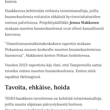
kanssa.
Hankkeessa kehitetään erilaisia toimintamalleja, joilla
huumekuolemia voitaisiin ehkäistä hyvinvointialueiden
omissa palveluissa. Projektipäällikkö
Jenna Makkosen
mukaan nuorten huumekuolemat ovat olleet kansallisesti
kasvussa.
”Onnettomuustutkintakeskuksen raportin mukaan
Pirkanmaa nousee korkealle nuorten huumekuolemissa
Suomessa”, Makkonen kertoo Pirhan tiedotteessa.
Vuoden 2023 raportista käy ilmi, että Tampereella sattui
toiseksi eniten nuorten huumekuolemia. Eniten niitä
tapahtui Helsingissä.
Tavoita, ehkäise, hoida
TEHO-hankkeen tavoitteena on kehittää toimintamalleja,
joilla nuoria ohjataan päivystyksestä hoitoon.