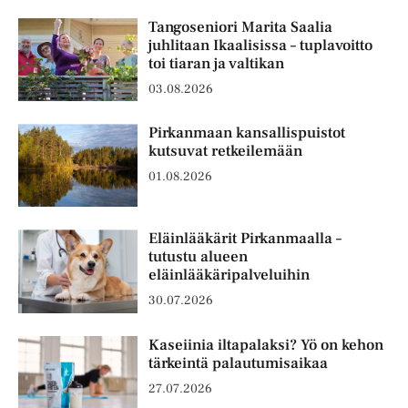
Tangoseniori Marita Saalia
juhlitaan Ikaalisissa – tuplavoitto
toi tiaran ja valtikan
03.08.2026
Pirkanmaan kansallispuistot
kutsuvat retkeilemään
01.08.2026
Eläinlääkärit Pirkanmaalla –
tutustu alueen
eläinlääkäripalveluihin
30.07.2026
Kaseiinia iltapalaksi? Yö on kehon
tärkeintä palautumisaikaa
27.07.2026