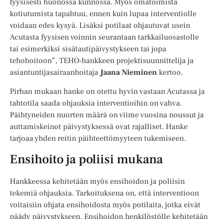
fyysisesti huonossa kunnossa. Myös omatoimista
kotiutumista tapahtuu, ennen kuin lupaa interventiolle
voidaan edes kysyä. Lisäksi potilaat ohjautuvat usein
Acutasta fyysisen voinnin seurantaan tarkkailuosastolle
tai esimerkiksi sisätautipäivystykseen tai jopa
tehohoitoon”, TEHO-hankkeen projektisuunnittelija ja
asiantuntijasairaanhoitaja
Jaana Nieminen
kertoo.
Pirhan mukaan hanke on otettu hyvin vastaan Acutassa ja
tahtotila saada ohjauksia interventioihin on vahva.
Päihtyneiden nuorten määrä on viime vuosina noussut ja
auttamiskeinot päivystyksessä ovat rajalliset. Hanke
tarjoaa yhden reitin päihteettömyyteen tukemiseen.
Ensihoito ja poliisi mukana
Hankkeessa kehitetään myös ensihoidon ja poliisin
tekemiä ohjauksia. Tarkoituksena on, että interventioon
voitaisiin ohjata ensihoidosta myös potilaita, jotka eivät
päädy päivystykseen. Ensihoidon henkilöstölle kehitetään