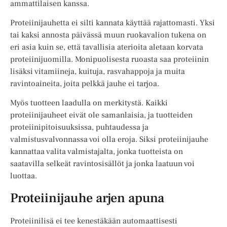
ammattilaisen kanssa.
Proteiinijauhetta ei silti kannata käyttää rajattomasti. Yksi
tai kaksi annosta päivässä muun ruokavalion tukena on
eri asia kuin se, että tavallisia aterioita aletaan korvata
proteiinijuomilla. Monipuolisesta ruoasta saa proteiinin
lisäksi vitamiineja, kuituja, rasvahappoja ja muita
ravintoaineita, joita pelkkä jauhe ei tarjoa.
Myös tuotteen laadulla on merkitystä. Kaikki
proteiinijauheet eivät ole samanlaisia, ja tuotteiden
proteiinipitoisuuksissa, puhtaudessa ja
valmistusvalvonnassa voi olla eroja. Siksi proteiinijauhe
kannattaa valita valmistajalta, jonka tuotteista on
saatavilla selkeät ravintosisällöt ja jonka laatuun voi
luottaa.
Proteiinijauhe arjen apuna
Proteiinilisä ei tee kenestäkään automaattisesti