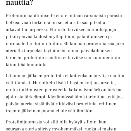
nauttia?
Proteiinin nauttimiselle ei ole mitään varsinaista parasta
hetkeä, vaan tärkeintä on se, että sitä saa pitkällä
aikavälillä tarpeeksi. Elimistö tarvitsee aminohappoja
pitkin päivää kudosten ylläpitoon, palautumiseen ja
normaaleihin toimintoihin. Eli kunhan proteiinia saa joka
aterialla tarpeeksi täyttämään oman päiväkohtaisen
tarpeen, proteiinin saantiin ei tarvitse sen kummemmin
kiinnittää huomiota.
Liikunnan jälkeen proteiinia ei kuitenkaan tarvitse nauttia
välittömästi. Harjoittelu lisää lihasten korjaustarvetta,
mutta tutkimusten perusteella kokonaismäärä on tarkkaa
ajoitusta tärkeämpi. Käytännössä tämä tarkoittaa, että jos
päivän ateriat sisältävät riittävästi proteiinia, erillinen
treenin jälkeinen juoma ei ole välttämätön.
Proteiinijuomasta voi silti olla hyötyä silloin, kun
seuraava ateria siirtyy myöhemmäksi, ruoka ei maistu