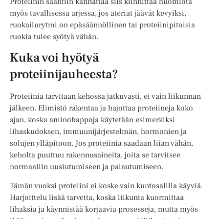
Proteiinin saantiin kannattaa siis kiinnittää huomiota
myös tavallisessa arjessa, jos ateriat jäävät kevyiksi,
ruokailurytmi on epäsäännöllinen tai proteiinipitoisia
ruokia tulee syötyä vähän.
Kuka voi hyötyä
proteiinijauheesta?
Proteiinia tarvitaan kehossa jatkuvasti, ei vain liikunnan
jälkeen. Elimistö rakentaa ja hajottaa proteiineja koko
ajan, koska aminohappoja käytetään esimerkiksi
lihaskudoksen, immuunijärjestelmän, hormonien ja
solujen ylläpitoon. Jos proteiinia saadaan liian vähän,
keholta puuttuu rakennusaineita, joita se tarvitsee
normaaliin uusiutumiseen ja palautumiseen.
Tämän vuoksi proteiini ei koske vain kuntosalilla käyviä.
Harjoittelu lisää tarvetta, koska liikunta kuormittaa
lihaksia ja käynnistää korjaavia prosesseja, mutta myös