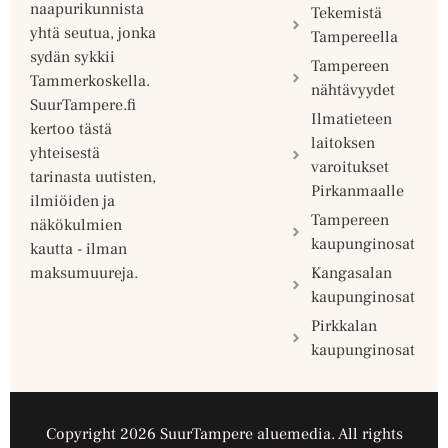
naapurikunnista
Tekemistä
yhtä seutua, jonka
Tampereella
sydän sykkii
Tampereen
Tammerkoskella.
nähtävyydet
SuurTampere.fi
Ilmatieteen
kertoo tästä
laitoksen
yhteisestä
varoitukset
tarinasta uutisten,
Pirkanmaalle
ilmiöiden ja
Tampereen
näkökulmien
kaupunginosat
kautta - ilman
Kangasalan
maksumuureja.
kaupunginosat
Pirkkalan
kaupunginosat
Copyright 2026 SuurTampere aluemedia. All rights