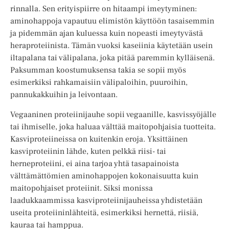
rinnalla. Sen erityispiirre on hitaampi imeytyminen:
aminohappoja vapautuu elimistön käyttöön tasaisemmin
ja pidemmän ajan kuluessa kuin nopeasti imeytyvästä
heraproteiinista. Tämän vuoksi kaseiinia käytetään usein
iltapalana tai välipalana, joka pitää paremmin kylläisenä.
Paksumman koostumuksensa takia se sopii myös
esimerkiksi rahkamaisiin välipaloihin, puuroihin,
pannukakkuihin ja leivontaan.
Vegaaninen proteiinijauhe sopii vegaanille, kasvissyöjälle
tai ihmiselle, joka haluaa välttää maitopohjaisia tuotteita.
Kasviproteiineissa on kuitenkin eroja. Yksittäinen
kasviproteiinin lähde, kuten pelkkä riisi- tai
herneproteiini, ei aina tarjoa yhtä tasapainoista
välttämättömien aminohappojen kokonaisuutta kuin
maitopohjaiset proteiinit. Siksi monissa
laadukkaammissa kasviproteiinijauheissa yhdistetään
useita proteiininlähteitä, esimerkiksi hernettä, riisiä,
kauraa tai hamppua.