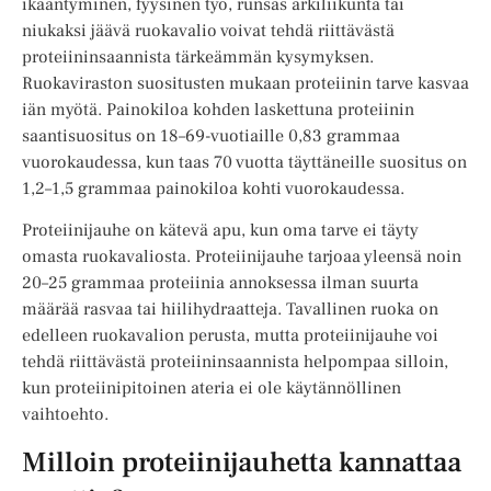
ikääntyminen, fyysinen työ, runsas arkiliikunta tai
niukaksi jäävä ruokavalio voivat tehdä riittävästä
proteiininsaannista tärkeämmän kysymyksen.
Ruokaviraston suositusten mukaan proteiinin tarve kasvaa
iän myötä. Painokiloa kohden laskettuna proteiinin
saantisuositus on 18–69-vuotiaille 0,83 grammaa
vuorokaudessa, kun taas 70 vuotta täyttäneille suositus on
1,2–1,5 grammaa painokiloa kohti vuorokaudessa.
Proteiinijauhe on kätevä apu, kun oma tarve ei täyty
omasta ruokavaliosta. Proteiinijauhe tarjoaa yleensä noin
20–25 grammaa proteiinia annoksessa ilman suurta
määrää rasvaa tai hiilihydraatteja. Tavallinen ruoka on
edelleen ruokavalion perusta, mutta proteiinijauhe voi
tehdä riittävästä proteiininsaannista helpompaa silloin,
kun proteiinipitoinen ateria ei ole käytännöllinen
vaihtoehto.
Milloin proteiinijauhetta kannattaa