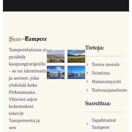
Tietoja:
Tamperelaisuus ei
pysähdy
kaupunginrajoille
Tietoa meistä
– se on identiteetti
Toimitus
ja asenne, joka
Mainosmyynti
yhdistää koko
Tietosuojaseloste
Pirkanmaata.
Yhteiset arjen
Suosittua:
kokemukset
tekevät
Tapahtumat
Tampereesta ja
Tampere
sen