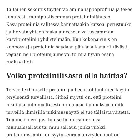
Tällainen sekoitus täydentää aminohappoprofiilia ja tekee
tuotteesta monipuolisemman proteiininlähteen.
Kasviproteiinia valitessa kannattaakin katsoa, perustuuko
jauhe vain yhteen raaka-aineeseen vai useamman
kasviproteiinin yhdistelmään. Kun kokonaisuus on
kunnossa ja proteiinia saadaan päivän aikana riittävästi,
vegaaninen proteiinijauhe voi toimia hyvin osana
ruokavaliota.
Voiko proteiinilisästä olla haittaa?
Terveelle ihmiselle proteiinijauheen kohtuullinen käyttö
on yleensä turvallista. Sitkeä myytti on, että proteiini
rasittaisi automaattisesti munuaisia tai maksaa, mutta
terveillä ihmisillä tutkimusnäyttö ei tue tällaista väitettä.
Tilanne on eri, jos ihmisellä on esimerkiksi
munuaissairaus tai muu sairaus, jonka vuoksi
proteiininsaantia on syytä seurata terveydenhuollon