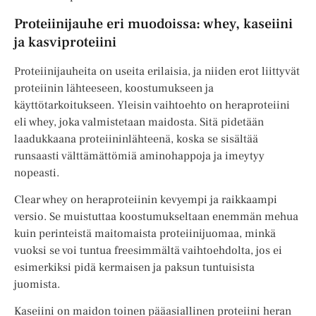
Proteiinijauhe eri muodoissa: whey, kaseiini
ja kasviproteiini
Proteiinijauheita on useita erilaisia, ja niiden erot liittyvät
proteiinin lähteeseen, koostumukseen ja
käyttötarkoitukseen. Yleisin vaihtoehto on heraproteiini
eli whey, joka valmistetaan maidosta. Sitä pidetään
laadukkaana proteiininlähteenä, koska se sisältää
runsaasti välttämättömiä aminohappoja ja imeytyy
nopeasti.
Clear whey on heraproteiinin kevyempi ja raikkaampi
versio. Se muistuttaa koostumukseltaan enemmän mehua
kuin perinteistä maitomaista proteiinijuomaa, minkä
vuoksi se voi tuntua freesimmältä vaihtoehdolta, jos ei
esimerkiksi pidä kermaisen ja paksun tuntuisista
juomista.
Kaseiini on maidon toinen pääasiallinen proteiini heran