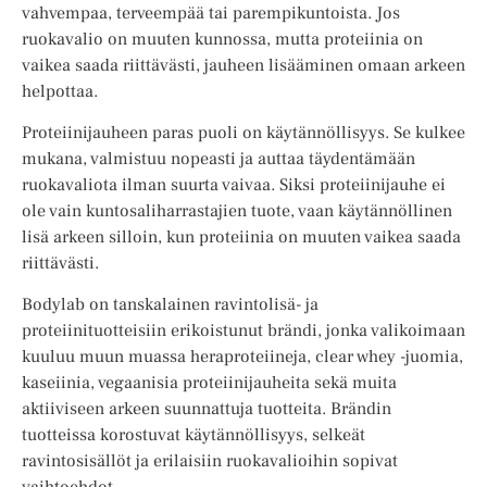
vahvempaa, terveempää tai parempikuntoista. Jos
ruokavalio on muuten kunnossa, mutta proteiinia on
vaikea saada riittävästi, jauheen lisääminen omaan arkeen
helpottaa.
Proteiinijauheen paras puoli on käytännöllisyys. Se kulkee
mukana, valmistuu nopeasti ja auttaa täydentämään
ruokavaliota ilman suurta vaivaa. Siksi proteiinijauhe ei
ole vain kuntosaliharrastajien tuote, vaan käytännöllinen
lisä arkeen silloin, kun proteiinia on muuten vaikea saada
riittävästi.
Bodylab on tanskalainen ravintolisä- ja
proteiinituotteisiin erikoistunut brändi, jonka valikoimaan
kuuluu muun muassa heraproteiineja, clear whey -juomia,
kaseiinia, vegaanisia proteiinijauheita sekä muita
aktiiviseen arkeen suunnattuja tuotteita. Brändin
tuotteissa korostuvat käytännöllisyys, selkeät
ravintosisällöt ja erilaisiin ruokavalioihin sopivat