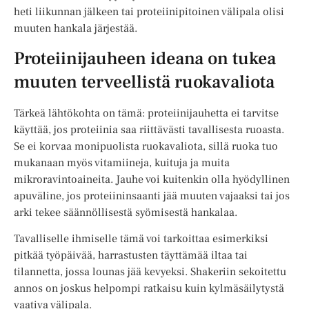
heti liikunnan jälkeen tai proteiinipitoinen välipala olisi
muuten hankala järjestää.
Proteiinijauheen ideana on tukea
muuten terveellistä ruokavaliota
Tärkeä lähtökohta on tämä: proteiinijauhetta ei tarvitse
käyttää, jos proteiinia saa riittävästi tavallisesta ruoasta.
Se ei korvaa monipuolista ruokavaliota, sillä ruoka tuo
mukanaan myös vitamiineja, kuituja ja muita
mikroravintoaineita. Jauhe voi kuitenkin olla hyödyllinen
apuväline, jos proteiininsaanti jää muuten vajaaksi tai jos
arki tekee säännöllisestä syömisestä hankalaa.
Tavalliselle ihmiselle tämä voi tarkoittaa esimerkiksi
pitkää työpäivää, harrastusten täyttämää iltaa tai
tilannetta, jossa lounas jää kevyeksi. Shakeriin sekoitettu
annos on joskus helpompi ratkaisu kuin kylmäsäilytystä
vaativa välipala.