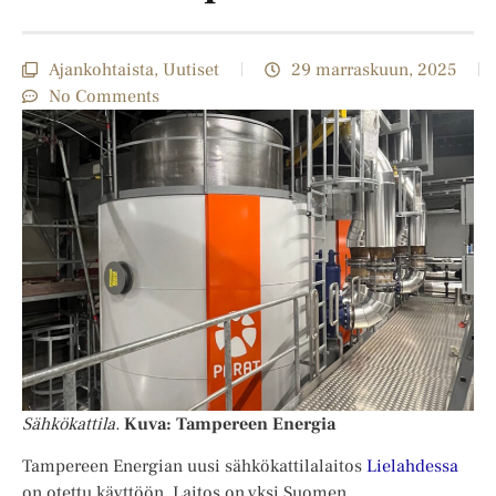
Ajankohtaista
,
Uutiset
29 marraskuun, 2025
No Comments
Sähkökattila.
Kuva: Tampereen Energia
Tampereen Energian uusi sähkökattilalaitos
Lielahdessa
on otettu käyttöön. Laitos on yksi Suomen