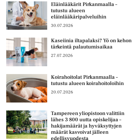
Eläinlääkärit Pirkanmaalla –
tutustu alueen
eläinlääkäripalveluihin
30.07.2026
Kaseiinia iltapalaksi? Yö on kehon
tärkeintä palautumisaikaa
27.07.2026
Koirahoitolat Pirkanmaalla –
tutustu alueen koirahoitoloihin
20.07.2026
Tampereen yliopistoon valittiin
lähes 3 800 uutta opiskelijaa –
hakijamäärät ja hyväksyttyjen
määrät kasvoivat jälleen
edellisvuodesta