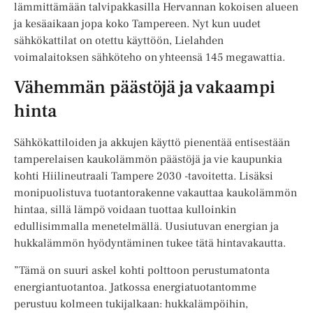
lämmittämään talvipakkasilla Hervannan kokoisen alueen
ja kesäaikaan jopa koko Tampereen. Nyt kun uudet
sähkökattilat on otettu käyttöön, Lielahden
voimalaitoksen sähköteho on yhteensä 145 megawattia.
Vähemmän päästöjä ja vakaampi
hinta
Sähkökattiloiden ja akkujen käyttö pienentää entisestään
tamperelaisen kaukolämmön päästöjä ja vie kaupunkia
kohti Hiilineutraali Tampere 2030 -tavoitetta. Lisäksi
monipuolistuva tuotantorakenne vakauttaa kaukolämmön
hintaa, sillä lämpö voidaan tuottaa kulloinkin
edullisimmalla menetelmällä. Uusiutuvan energian ja
hukkalämmön hyödyntäminen tukee tätä hintavakautta.
”Tämä on suuri askel kohti polttoon perustumatonta
energiantuotantoa. Jatkossa energiatuotantomme
perustuu kolmeen tukijalkaan: hukkalämpöihin,