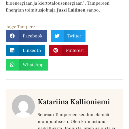
bioenergiaan ja kiertotalousenergiaan”, Tampereen
Energian toimitusjohtaja
Jussi Laitinen
sanoo.
Tags:
Tampere
Facebook
Twitter
LinkedIn
Pinterest
WhatsApp
Katariina Kallioniemi
Seuraan Tampereen seudun elämää
monipuolisesti. Olen kiinnostunut
paikallisista ilmiöistä, arjen asioista ja