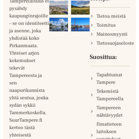
Tamperelaisuus ei
pysähdy
kaupunginrajoille
Tietoa meistä
– se on identiteetti
Toimitus
ja asenne, joka
Mainosmyynti
yhdistää koko
Tietosuojaseloste
Pirkanmaata.
Yhteiset arjen
Suosittua:
kokemukset
tekevät
Tapahtumat
Tampereesta ja
Tampere
sen
naapurikunnista
Tekemistä
yhtä seutua, jonka
Tampereella
sydän sykkii
Tampereen
Tammerkoskella.
nähtävyydet
SuurTampere.fi
Ilmatieteen
kertoo tästä
laitoksen
yhteisestä
varoitukset