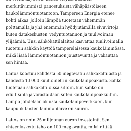
merkittävimmistä panostuksista vähäpäästöiseen
kaukolämmöntuotantoon. Tampereen Energia etenee
kohti aikaa, jolloin lämpöä tuotetaan vähemmän
polttamalla ja yhä enemmän hyödyntämällä sivuvirtoja,
kuten datakeskusten, vedyntuotannon ja tuulivoiman
ylijäämiä. Uusi sähkökattilalaitos kasvattaa tuulivoimalla
tuotetun sähkön käyttöä tamperelaisessa kaukolämmössä,
mikä lisää lämmöntuotannon joustavuutta ja vakauttaa
sen hintaa.
Laitos koostuu kahdesta 50 megawatin sähkökattilasta ja
kahdesta 10 000 kuutiometrin kaukolämpöakusta. Sähkö
tuotetaan sähkökattiloissa silloin, kun sähkö on
edullisinta ja varastoidaan sitten kaukolämpöakkuihin.
Lämpö johdetaan akuista kaukolämpöverkkoon, kun
kaupunkilaisten lämmöntarve on suurin.
Laitos on noin 25 miljoonan euron investointi. Sen
yhteenlaskettu teho on 100 megawattia, mikä riittää