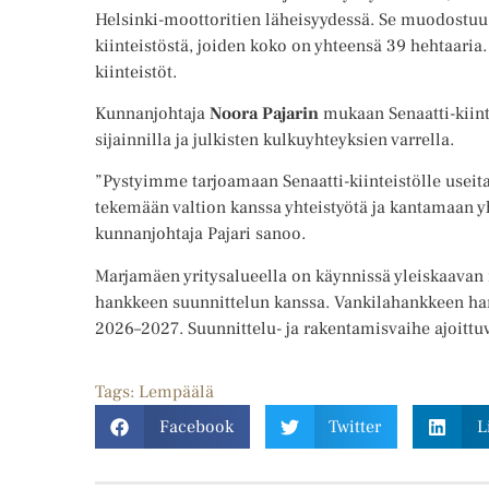
Helsinki-moottoritien läheisyydessä. Se muodost
kiinteistöstä, joiden koko on yhteensä 39 hehtaaria.
kiinteistöt.
Kunnanjohtaja
Noora Pajarin
mukaan Senaatti-kiinte
sijainnilla ja julkisten kulkuyhteyksien varrella.
”Pystyimme tarjoamaan Senaatti-kiinteistölle useit
tekemään valtion kanssa yhteistyötä ja kantamaan y
kunnanjohtaja Pajari sanoo.
Marjamäen yritysalueella on käynnissä yleiskaava
hankkeen suunnittelun kanssa. Vankilahankkeen ha
2026–2027. Suunnittelu- ja rakentamisvaihe ajoittu
Tags:
Lempäälä
Facebook
Twitter
L