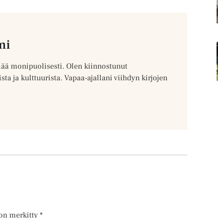
mi
ä monipuolisesti. Olen kiinnostunut
ista ja kulttuurista. Vapaa-ajallani viihdyn kirjojen
 on merkitty
*