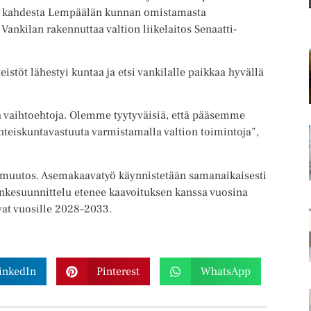
uu kahdesta Lempäälän kunnan omistamasta
 Vankilan rakennuttaa valtion liikelaitos Senaatti-
istöt lähestyi kuntaa ja etsi vankilalle paikkaa hyvällä
a vaihtoehtoja. Olemme tyytyväisiä, että pääsemme
hteiskuntavastuuta varmistamalla valtion toimintoja”,
n muutos. Asemakaavatyö käynnistetään samanaikaisesti
nkesuunnittelu etenee kaavoituksen kanssa vuosina
vat vuosille 2028–2033.
inkedIn
Pinterest
WhatsApp