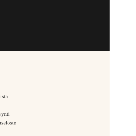
istä
ynti
aseloste