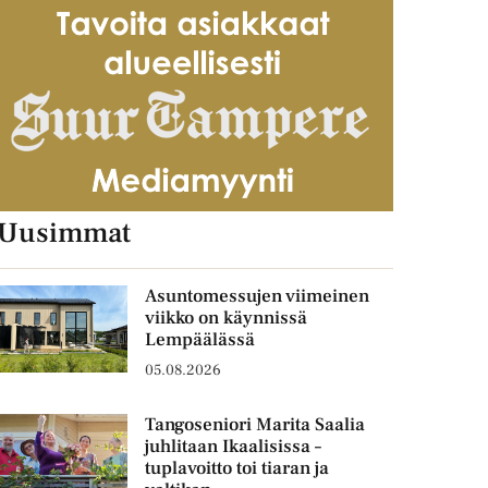
Uusimmat
Asuntomessujen viimeinen
viikko on käynnissä
Lempäälässä
05.08.2026
Tangoseniori Marita Saalia
juhlitaan Ikaalisissa –
tuplavoitto toi tiaran ja