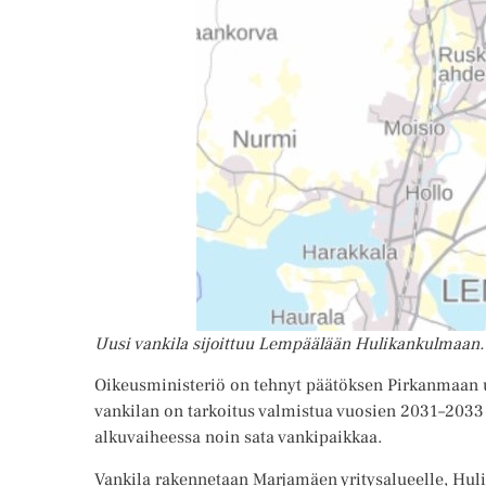
Uusi vankila sijoittuu Lempäälään Hulikankulmaan.
Oikeusministeriö on tehnyt päätöksen Pirkanmaan 
vankilan on tarkoitus valmistua vuosien 2031–2033
alkuvaiheessa noin sata vankipaikkaa.
Vankila rakennetaan Marjamäen yritysalueelle, Hul