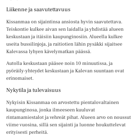
Liikenne ja saavutettavuus
Kissanmaa on sijaintinsa ansiosta hyvin saavutettava.
Teiskontie kulkee aivan sen laidalla ja yhdistää alueen
keskustaan ja itäisiin kaupunginosiin. Alueella kulkee
useita bussilinjoja, ja raitiotien lähin pysäkki sijaitsee
Kalevassa lyhyen kävelymatkan päässä.
Autolla keskustaan pääsee noin 10 minuutissa, ja
pyöräily-yhteydet keskustaan ja Kalevan suuntaan ovat
erinomaiset.
Nykytila ja tulevaisuus
Nykyisin Kissanmaa on arvostettu pientalovaltainen
kaupunginosa, jonka ilmeeseen kuuluvat
rintamamiestalot ja vehreät pihat. Alueen arvo on noussut
viime vuosina, sillä sen sijainti ja luonne houkuttelevat
erityisesti perheitä.