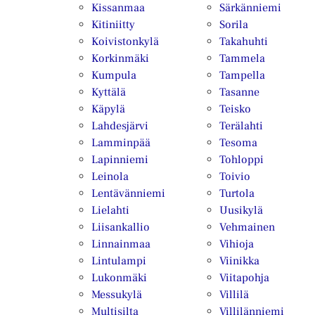
Kissanmaa
Särkänniemi
Kitiniitty
Sorila
Koivistonkylä
Takahuhti
Korkinmäki
Tammela
Kumpula
Tampella
Kyttälä
Tasanne
Käpylä
Teisko
Lahdesjärvi
Terälahti
Lamminpää
Tesoma
Lapinniemi
Tohloppi
Leinola
Toivio
Lentävänniemi
Turtola
Lielahti
Uusikylä
Liisankallio
Vehmainen
Linnainmaa
Vihioja
Lintulampi
Viinikka
Lukonmäki
Viitapohja
Messukylä
Villilä
Multisilta
Villilänniemi