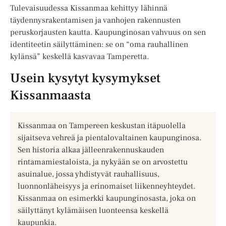
Tulevaisuudessa Kissanmaa kehittyy lähinnä
täydennysrakentamisen ja vanhojen rakennusten
peruskorjausten kautta. Kaupunginosan vahvuus on sen
identiteetin säilyttäminen: se on “oma rauhallinen
kylänsä” keskellä kasvavaa Tamperetta.
Usein kysytyt kysymykset
Kissanmaasta
Kissanmaa on Tampereen keskustan itäpuolella
sijaitseva vehreä ja pientalovaltainen kaupunginosa.
Sen historia alkaa jälleenrakennuskauden
rintamamiestaloista, ja nykyään se on arvostettu
asuinalue, jossa yhdistyvät rauhallisuus,
luonnonläheisyys ja erinomaiset liikenneyhteydet.
Kissanmaa on esimerkki kaupunginosasta, joka on
säilyttänyt kylämäisen luonteensa keskellä
kaupunkia.