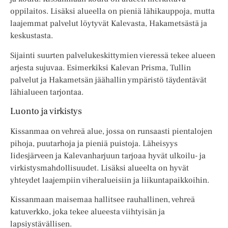
oppilaitos. Lisäksi alueella on pieniä lähikauppoja, mutta
laajemmat palvelut löytyvät Kalevasta, Hakametsästä ja
keskustasta.
Sijainti suurten palvelukeskittymien vieressä tekee alueen
arjesta sujuvaa. Esimerkiksi Kalevan Prisma, Tullin
palvelut ja Hakametsän jäähallin ympäristö täydentävät
lähialueen tarjontaa.
Luonto ja virkistys
Kissanmaa on vehreä alue, jossa on runsaasti pientalojen
pihoja, puutarhoja ja pieniä puistoja. Läheisyys
Iidesjärveen ja Kalevanharjuun tarjoaa hyvät ulkoilu- ja
virkistysmahdollisuudet. Lisäksi alueelta on hyvät
yhteydet laajempiin viheralueisiin ja liikuntapaikkoihin.
Kissanmaan maisemaa hallitsee rauhallinen, vehreä
katuverkko, joka tekee alueesta viihtyisän ja
lapsiystävällisen.