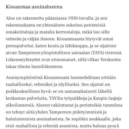
Kissanmaa asuinalueena
Alue on rakennettu pääasiassa 1950-luvulla, ja sen
rakennuskanta on yhtenäinen sekoitus perinteisiä
omakotitaloja ja matalia kerrostaloja, mikä luo sille
vehreän ja väljän ilmeen. Kissanmaasta löytyvät omat
peruspalvelut, kuten koulu ja lähikauppa, ja se sijaitsee
aivan Tampereen yliopistollisen sairaalan (TAYS) vieressä.
Liikenneyhteydet ovat erinomaiset, sillä vilkas Teiskontie
takaa tiheän bussiliikenteen.
Asuinympäristönä Kissanmaata luonnehditaan erittäin
rauhalliseksi, vehreäksi ja idylliseksi. Sen sijainti on
poikkeuksellisen hyvä: se on samanaikaisesti lähellä
keskustan palveluita, TAYSin työpaikkoja ja Kaupin laajoja
ulkoilumetsiä. Alueen vakiintunut ja perinteikäs tunnelma
on tehnyt siitä yhden Tampereen pidetyimmistä ja
halutuimmista asuinalueista. Se sopiikin asukkaalle, joka
etsii rauhallista ja vehreää asumista, mutta haluaa pysyä