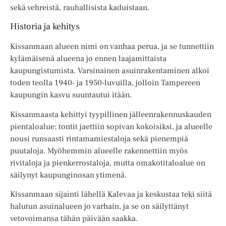
sekä vehreistä, rauhallisista kaduistaan.
Historia ja kehitys
Kissanmaan alueen nimi on vanhaa perua, ja se tunnettiin
kylämäisenä alueena jo ennen laajamittaista
kaupungistumista. Varsinainen asuinrakentaminen alkoi
toden teolla 1940- ja 1950-luvuilla, jolloin Tampereen
kaupungin kasvu suuntautui itään.
Kissanmaasta kehittyi tyypillinen jälleenrakennuskauden
pientaloalue: tontit jaettiin sopivan kokoisiksi, ja alueelle
nousi runsaasti rintamamiestaloja sekä pienempiä
puutaloja. Myöhemmin alueelle rakennettiin myös
rivitaloja ja pienkerrostaloja, mutta omakotitaloalue on
säilynyt kaupunginosan ytimenä.
Kissanmaan sijainti lähellä Kalevaa ja keskustaa teki siitä
halutun asuinalueen jo varhain, ja se on säilyttänyt
vetovoimansa tähän päivään saakka.