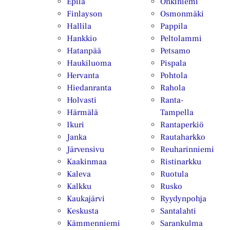
Epilä
Onkiniemi
Finlayson
Osmonmäki
Hallila
Pappila
Hankkio
Peltolammi
Hatanpää
Petsamo
Haukiluoma
Pispala
Hervanta
Pohtola
Hiedanranta
Rahola
Holvasti
Ranta-
Härmälä
Tampella
Ikuri
Rantaperkiö
Janka
Rautaharkko
Järvensivu
Reuharinniemi
Kaakinmaa
Ristinarkku
Kaleva
Ruotula
Kalkku
Rusko
Kaukajärvi
Ryydynpohja
Keskusta
Santalahti
Kämmenniemi
Sarankulma