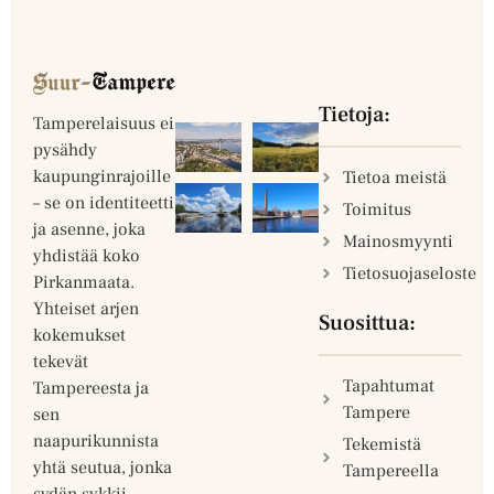
Tietoja:
Tamperelaisuus ei
pysähdy
kaupunginrajoille
Tietoa meistä
– se on identiteetti
Toimitus
ja asenne, joka
Mainosmyynti
yhdistää koko
Tietosuojaseloste
Pirkanmaata.
Yhteiset arjen
Suosittua:
kokemukset
tekevät
Tapahtumat
Tampereesta ja
Tampere
sen
naapurikunnista
Tekemistä
yhtä seutua, jonka
Tampereella
sydän sykkii