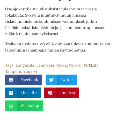
Osa ajokorttilain uudistuksista tulee voimaan vasta 1.
lokakuuta. Syksyllä muuttuvat muun muassa
riskientunnistamiskoulutuksen vaatimukset, joihin
lisätään pakollisia lisätunteja, ja simulaattoriopetuksen
määriä rajoitetaan nykyisestä.
Traficom tiedottaa syksyllä voimaan tulevista muutoksista
tarkemmin lähempänä niiden käyttöönottoa.
Tags:
Kangasala
,
Lempäälä
,
Nokia
,
Orivesi
,
Pirkkala
,
Tampere
,
Ylöjärvi
Facebook
Twitter
LinkedIn
Pinterest
WhatsApp