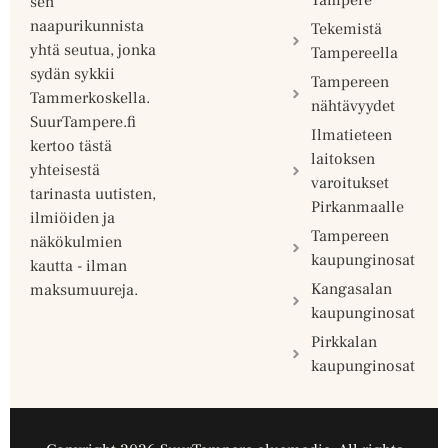
Tampere
sen
naapurikunnista
Tekemistä
yhtä seutua, jonka
Tampereella
sydän sykkii
Tampereen
Tammerkoskella.
nähtävyydet
SuurTampere.fi
Ilmatieteen
kertoo tästä
laitoksen
yhteisestä
varoitukset
tarinasta uutisten,
Pirkanmaalle
ilmiöiden ja
Tampereen
näkökulmien
kaupunginosat
kautta - ilman
Kangasalan
maksumuureja.
kaupunginosat
Pirkkalan
kaupunginosat