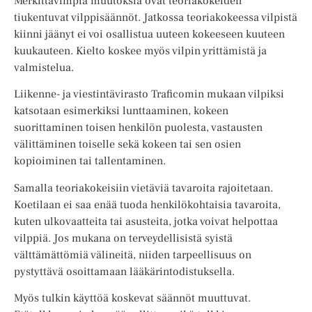
Merkittävimpiä muutoksia ovat teoriakokeiden
tiukentuvat vilppisäännöt. Jatkossa teoriakokeessa vilpistä
kiinni jäänyt ei voi osallistua uuteen kokeeseen kuuteen
kuukauteen. Kielto koskee myös vilpin yrittämistä ja
valmistelua.
Liikenne- ja viestintävirasto Traficomin mukaan vilpiksi
katsotaan esimerkiksi lunttaaminen, kokeen
suorittaminen toisen henkilön puolesta, vastausten
välittäminen toiselle sekä kokeen tai sen osien
kopioiminen tai tallentaminen.
Samalla teoriakokeisiin vietäviä tavaroita rajoitetaan.
Koetilaan ei saa enää tuoda henkilökohtaisia tavaroita,
kuten ulkovaatteita tai asusteita, jotka voivat helpottaa
vilppiä. Jos mukana on terveydellisistä syistä
välttämättömiä välineitä, niiden tarpeellisuus on
pystyttävä osoittamaan lääkärintodistuksella.
Myös tulkin käyttöä koskevat säännöt muuttuvat.