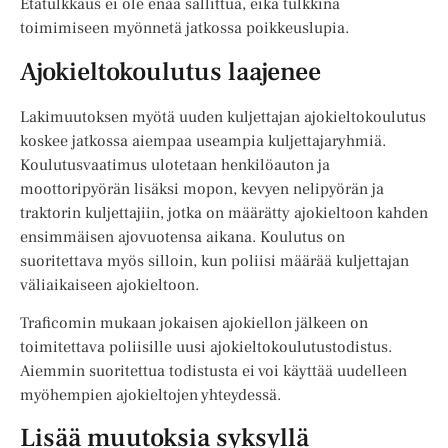
Etätulkkaus ei ole enää sallittua, eikä tulkkina
toimimiseen myönnetä jatkossa poikkeuslupia.
Ajokieltokoulutus laajenee
Lakimuutoksen myötä uuden kuljettajan ajokieltokoulutus
koskee jatkossa aiempaa useampia kuljettajaryhmiä.
Koulutusvaatimus ulotetaan henkilöauton ja
moottoripyörän lisäksi mopon, kevyen nelipyörän ja
traktorin kuljettajiin, jotka on määrätty ajokieltoon kahden
ensimmäisen ajovuotensa aikana. Koulutus on
suoritettava myös silloin, kun poliisi määrää kuljettajan
väliaikaiseen ajokieltoon.
Traficomin mukaan jokaisen ajokiellon jälkeen on
toimitettava poliisille uusi ajokieltokoulutustodistus.
Aiemmin suoritettua todistusta ei voi käyttää uudelleen
myöhempien ajokieltojen yhteydessä.
Lisää muutoksia syksyllä