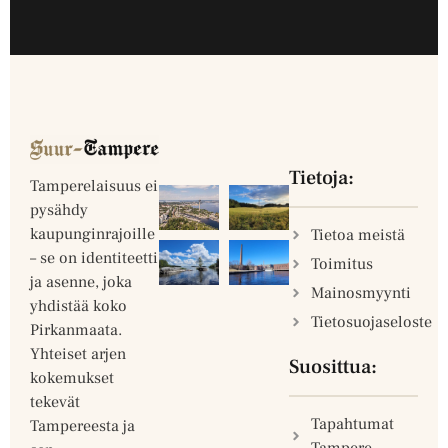
Tietoja:
Tamperelaisuus ei
pysähdy
kaupunginrajoille
Tietoa meistä
– se on identiteetti
Toimitus
ja asenne, joka
Mainosmyynti
yhdistää koko
Tietosuojaseloste
Pirkanmaata.
Yhteiset arjen
Suosittua:
kokemukset
tekevät
Tapahtumat
Tampereesta ja